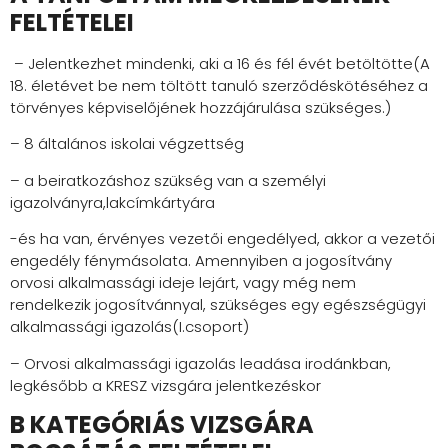
FELTÉTELEI
– Jelentkezhet mindenki, aki a 16 és fél évét betöltötte(A
18. életévet be nem töltött tanuló szerződéskötéséhez a
törvényes képviselőjének hozzájárulása szükséges.)
– 8 általános iskolai végzettség
– a beiratkozáshoz szükség van a személyi
igazolványra,lakcímkártyára
-és ha van, érvényes vezetői engedélyed, akkor a vezetői
engedély fénymásolata. Amennyiben a jogosítvány
orvosi alkalmassági ideje lejárt, vagy még nem
rendelkezik jogosítvánnyal, szükséges egy egészségügyi
alkalmassági igazolás(I.csoport)
– Orvosi alkalmassági igazolás leadása irodánkban,
legkésőbb a KRESZ vizsgára jelentkezéskor
B KATEGÓRIÁS VIZSGÁRA