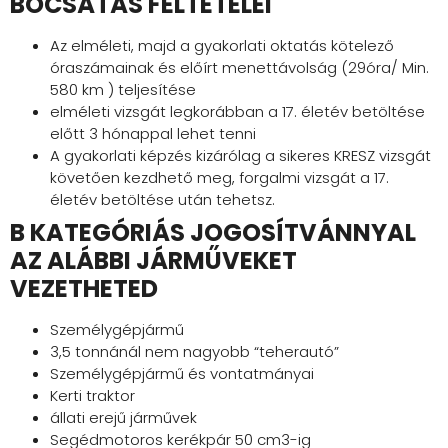
BOCSÁTÁS FELTÉTELEI
Az elméleti, majd a gyakorlati oktatás kötelező
óraszámainak és előírt menettávolság (29óra/ Min.
580 km ) teljesítése
elméleti vizsgát legkorábban a 17. életév betöltése
előtt 3 hónappal lehet tenni
A gyakorlati képzés kizárólag a sikeres KRESZ vizsgát
követően kezdhető meg, forgalmi vizsgát a 17.
életév betöltése után tehetsz.
B KATEGÓRIÁS JOGOSÍTVÁNNYAL
AZ ALÁBBI JÁRMŰVEKET
VEZETHETED
Személygépjármű
3,5 tonnánál nem nagyobb “teherautó”
Személygépjármű és vontatmányai
Kerti traktor
állati erejű járművek
Segédmotoros kerékpár 50 cm3-ig