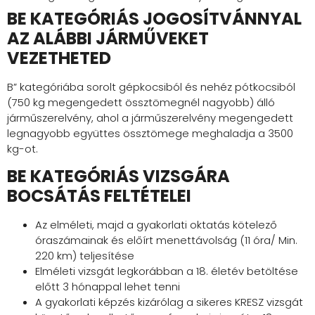
BE KATEGÓRIÁS JOGOSÍTVÁNNYAL
AZ ALÁBBI JÁRMŰVEKET
VEZETHETED
B” kategóriába sorolt gépkocsiból és nehéz pótkocsiból
(750 kg megengedett össztömegnél nagyobb) álló
járműszerelvény, ahol a járműszerelvény megengedett
legnagyobb együttes össztömege meghaladja a 3500
kg-ot.
BE KATEGÓRIÁS VIZSGÁRA
BOCSÁTÁS FELTÉTELEI
Az elméleti, majd a gyakorlati oktatás kötelező
óraszámainak és előírt menettávolság (11 óra/ Min.
220 km) teljesítése
Elméleti vizsgát legkorábban a 18. életév betöltése
előtt 3 hónappal lehet tenni
A gyakorlati képzés kizárólag a sikeres KRESZ vizsgát