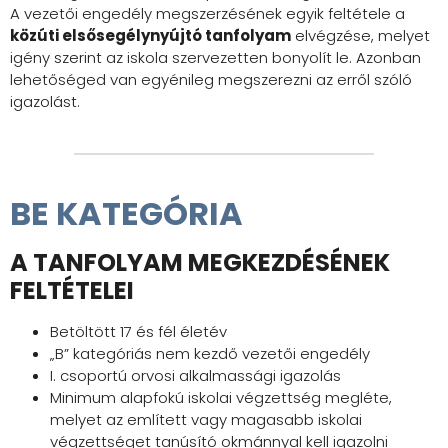
A vezetői engedély megszerzésének egyik feltétele a
közúti elsősegélynyújtó tanfolyam
elvégzése, melyet
igény szerint az iskola szervezetten bonyolít le. Azonban
lehetőséged van egyénileg megszerezni az erről szóló
igazolást.
BE KATEGÓRIA
A TANFOLYAM MEGKEZDÉSÉNEK
FELTÉTELEI
Betöltött 17 és fél életév
„B” kategóriás nem kezdő vezetői engedély
I. csoportú orvosi alkalmassági igazolás
Minimum alapfokú iskolai végzettség megléte,
melyet az említett vagy magasabb iskolai
végzettséget tanúsító okmánnyal kell igazolni