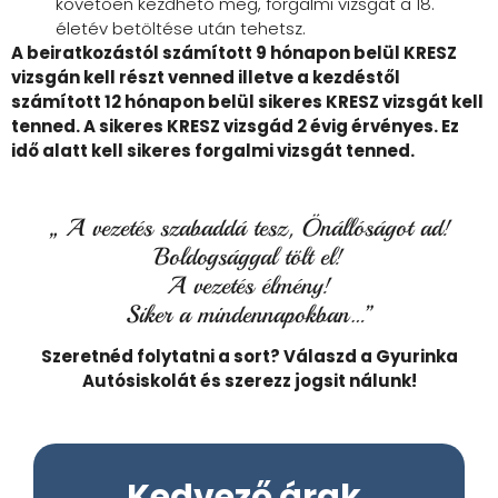
követően kezdhető meg, forgalmi vizsgát a 18.
életév betöltése után tehetsz.
A beiratkozástól számított 9 hónapon belül KRESZ
vizsgán kell részt venned illetve a kezdéstől
számított 12 hónapon belül sikeres KRESZ vizsgát kell
tenned. A sikeres KRESZ vizsgád 2 évig érvényes. Ez
idő alatt kell sikeres forgalmi vizsgát tenned.
„ A vezetés szabaddá tesz, Önállóságot ad!
Boldogsággal tölt el!
A vezetés élmény!
Siker a mindennapokban…”
Szeretnéd folytatni a sort? Válaszd a Gyurinka
Autósiskolát és szerezz jogsit nálunk!
Kedvező árak,