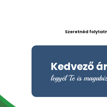
Szeretnéd folytatn
Kedvező ára
legyél Te is magabi