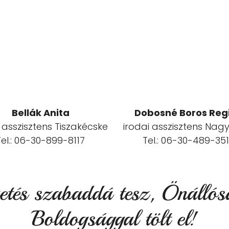
Bellák Anita
Dobosné Boros Reg
 asszisztens Tiszakécske
irodai asszisztens Nag
Tel.: 06-30-899-8117
Tel.: 06-30-489-35
etés szabaddá tesz, Önállós
Boldogsággal tölt el!