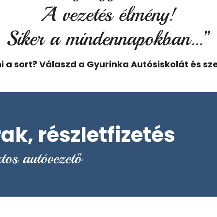
A vezetés élmény!
Siker a mindennapokban…”
i a sort? Válaszd a Gyurinka Autósiskolát és sze
k, részletfizetés
ztos autóvezető