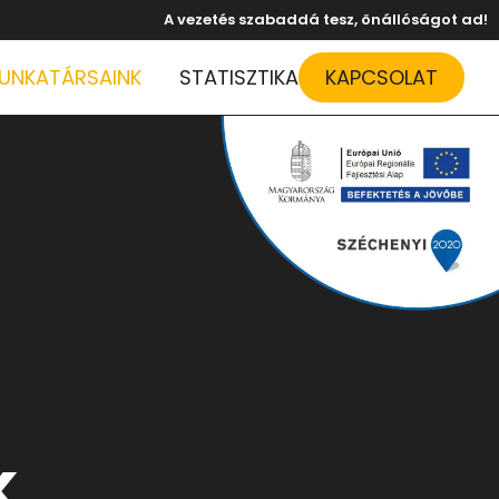
A vezetés szabaddá tesz, önállóságot ad!
UNKATÁRSAINK
STATISZTIKA
KAPCSOLAT
k