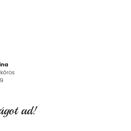
ina
ykőrös
19
ágot ad!